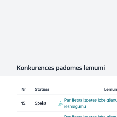
Konkurences padomes lēmumi
Nr
Statuss
Lēmum
Par lietas izpētes izbeigša
15.
Spēkā
iesniegumu