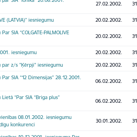
u par SIA "Ionika" 20.08.2001.
27.02.2002.
31
E (LATVIA)” iesniegumu
20.02.2002.
31
anu Par SIA “COLGATE-PALMOLIVE
20.02.2002.
31
.2001. iesniegumu
20.02.2002.
31
u par z/s "Ķērpji" iesniegumu
20.02.2002.
31
u Par SIA “12 Dimensijas” 28.12.2001.
06.02.2002.
31
 Lietā “Par SIA “Briga plus”
06.02.2002.
31
savienības 08.01.2002. iesniegumu
30.01.2002.
31
dīgu konkurenci