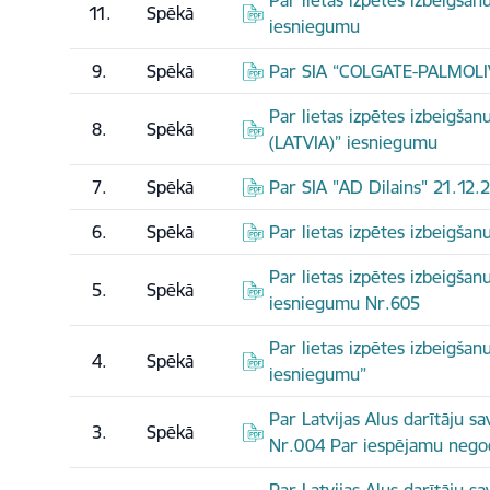
Par lietas izpētes izbeigšan
11.
Spēkā
iesniegumu
9.
Spēkā
Par SIA “COLGATE-PALMOLIV
Par lietas izpētes izbeigš
8.
Spēkā
(LATVIA)” iesniegumu
7.
Spēkā
Par SIA "AD Dilains" 21.12
6.
Spēkā
Par lietas izpētes izbeigšan
Par lietas izpētes izbeigšan
5.
Spēkā
iesniegumu Nr.605
Par lietas izpētes izbeigšanu
4.
Spēkā
iesniegumu”
Par Latvijas Alus darītāju 
3.
Spēkā
Nr.004 Par iespējamu nego